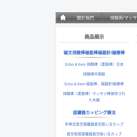
關於我們
排酸術/マッ
商品展示
磁叉排酸棒磁能棒磁鍉針/磁療棒
Echo & Kern 排酸棒（柔筋棒）日本
排酸棒中国製
Echo & Kern 磁能棒、磁鍉針/磁療棒
排酸棒（柔筋棒）マッサジ棒保存され
た木箱
拔罐器カッピング療法
手擰式真空拔罐器真空吸い玉カップ
真空吸取拔罐器真空吸い玉カップ