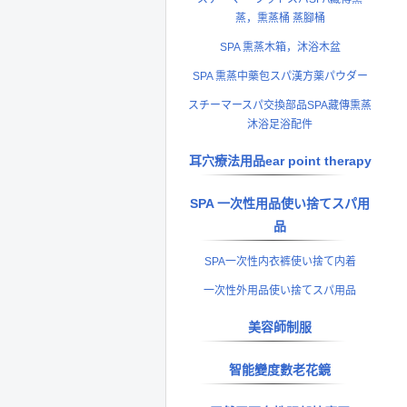
蒸，熏蒸桶 蒸腳桶
SPA 熏蒸木箱，沐浴木盆
SPA 熏蒸中藥包スパ漢方薬パウダー
スチーマースパ交換部品SPA藏傳熏蒸
沐浴足浴配件
耳穴療法用品ear point therapy
SPA 一次性用品使い捨てスパ用
品
SPA一次性内衣裤使い捨て内着
一次性外用品使い捨てスパ用品
美容師制服
智能變度數老花鏡