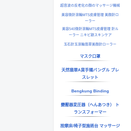
超音波の反老化の顔のマッサージ機械
美容微針滾輪MTS皮膚管理 美顔針ロ
ーラー
美容540微針滾輪MTS皮膚管理 針ル
ーラー ニキビ跡スキンケア
玉石針玉滾輪翡翠美顔針ローラー
マスク口罩
天然翡翠A貨手镯バングル ブレ
スレット
Bengkung Binding
變壓器変圧器（へんあつき） ト
ランスフォーマー
按摩床/椅子型施術台 マッサージ