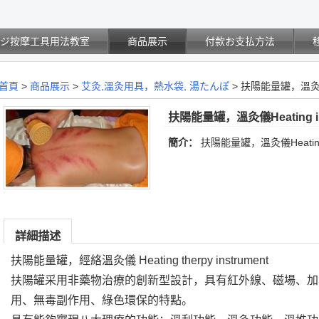
サジ按摩工具用法教室
商品展示
付款お支払方法
首頁
>
商品展示
>
艾灸,溫灸用具，熱水袋, 湯たんぽ
>
扶陽能量罐，溫灸儀Hea
扶陽能量罐，溫灸儀Heating in
簡介：
扶陽能量罐，溫灸儀Heating i
詳細描述
扶陽能量罐，經絡溫灸儀 Heating therpy instrument
扶陽罐采用非藥物治療的創新型設計，具有紅外線、磁場、加
用、無毒副作用、綠色環保的特點。