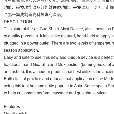
具有能夠實現八大理療的功能：溫刮功能、溫灸功能、溫推功
功能、磁療功能以及紅外線理療功能。是集溫刮、溫灸、走罐
合為一集成創新高科技專利產品。
DESCRIPTION
This state-of-the-art Gua Sha & Moxi Device, also known as
of quality porcelain. It looks like a gourd, hand-held to apply
plugged in a power outlet. There are two levels of temperature
season application.
Easy and safe to use, this new and unique device is a perfect
traditional hand Gua Sha and Moxibustion (burning moxa of all
and ashes). It is a modern product that best utilizes the anci
Both clinical practice and educational application of the Mo
using this tool become quite popular in Asia. Some spa in Sin
to help customers perform massage and gua sha services.
Features
On-off switch