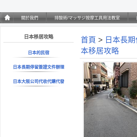
關於我們
排酸術/マッサジ按摩工具用法教室
日本移居攻略
首頁
>
日本長期
本移居攻略
日本的民宿
日本長期停留簽證文件辦理
日本大阪公司代收代購代發