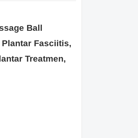
ssage Ball
 Plantar Fasciitis,
lantar Treatmen,
 Muscles