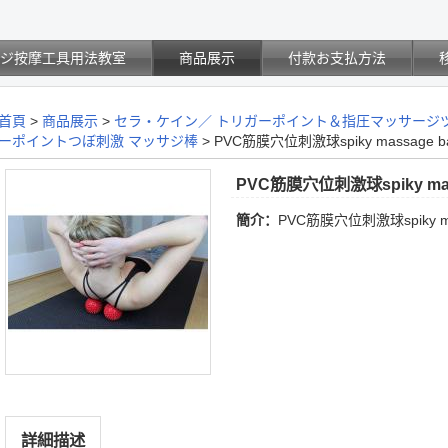
サジ按摩工具用法教室
商品展示
付款お支払方法
首頁
>
商品展示
>
セラ・ケイン／ トリガーポイント＆指圧マッサージ
ーポイントつぼ刺激 マッサジ棒
>
PVC筋膜穴位刺激球spiky massage
PVC筋膜穴位刺激球spiky ma
簡介：
PVC筋膜穴位刺激球spiky m
詳細描述