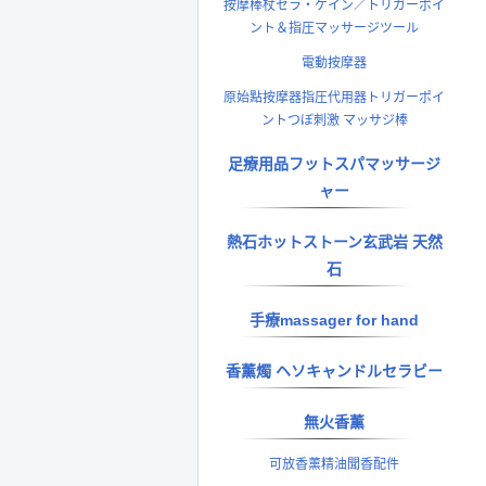
按摩棒杖セラ・ケイン／トリガーポイ
ント＆指圧マッサージツール
電動按摩器
原始點按摩器指圧代用器トリガーポイ
ントつぼ刺激 マッサジ棒
足療用品フットスパマッサージ
ャー
熱石ホットストーン玄武岩 天然
石
手療massager for hand
香薰燭 ヘソキャンドルセラビー
無火香薰
可放香薰精油聞香配件