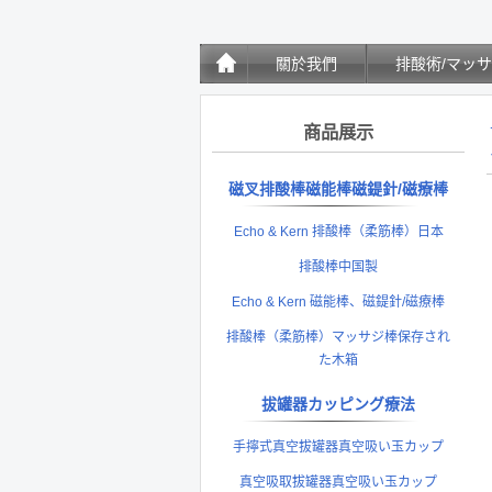
關於我們
排酸術/マッ
商品展示
磁叉排酸棒磁能棒磁鍉針/磁療棒
Echo & Kern 排酸棒（柔筋棒）日本
排酸棒中国製
Echo & Kern 磁能棒、磁鍉針/磁療棒
排酸棒（柔筋棒）マッサジ棒保存され
た木箱
拔罐器カッピング療法
手擰式真空拔罐器真空吸い玉カップ
真空吸取拔罐器真空吸い玉カップ