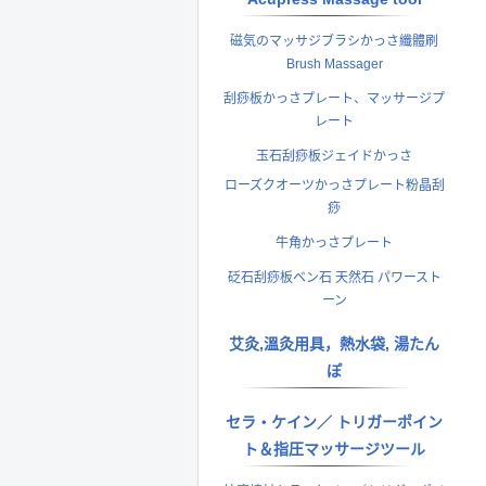
磁気のマッサジブラシかっさ纖體刷
Brush Massager
刮痧板かっさプレート、マッサージプ
レート
玉石刮痧板ジェイドかっさ
ローズクオーツかっさプレート粉晶刮
痧
牛角かっさプレート
砭石刮痧板ベン石 天然石 パワースト
ーン
艾灸,溫灸用具，熱水袋, 湯たん
ぽ
セラ・ケイン／ トリガーポイン
ト＆指圧マッサージツール