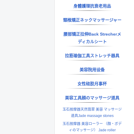
身體護理抗衰老用品
頸椎矯正ネックマッサージャー
腰部矯正拉伸Back Strecherメ
ディカルシート
拉筋瑜伽工具ストレッチ器具
美容院用设备
女性硅胶月事杯
美容工具顔のマッサージ道具
玉石按摩器天然翡翠 美容 マッサージ
道具Jade massage stones
玉石按摩器 美容ローラー （顔・ボデ
ィのマッサージ） Jade roller