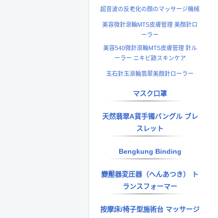
超音波の反老化の顔のマッサージ機械
美容微針滾輪MTS皮膚管理 美顔針ロ
ーラー
美容540微針滾輪MTS皮膚管理 針ル
ーラー ニキビ跡スキンケア
玉石針玉滾輪翡翠美顔針ローラー
マスク口罩
天然翡翠A貨手镯バングル ブレ
スレット
Bengkung Binding
變壓器変圧器（へんあつき） ト
ランスフォーマー
按摩床/椅子型施術台 マッサージ