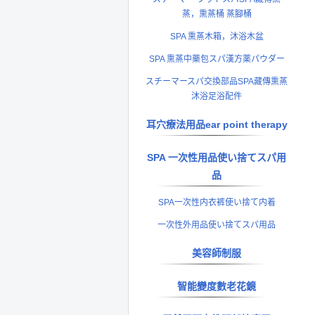
蒸，熏蒸桶 蒸腳桶
SPA 熏蒸木箱，沐浴木盆
SPA 熏蒸中藥包スパ漢方薬パウダー
スチーマースパ交換部品SPA藏傳熏蒸
沐浴足浴配件
耳穴療法用品ear point therapy
SPA 一次性用品使い捨てスパ用
品
SPA一次性内衣裤使い捨て内着
一次性外用品使い捨てスパ用品
美容師制服
智能變度數老花鏡