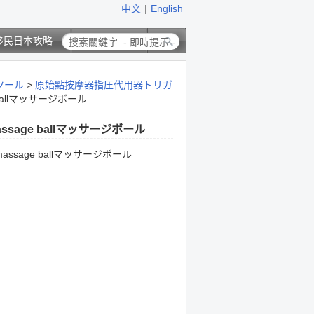
中文
|
English
移民日本攻略
聯絡我們
ツール
>
原始點按摩器指圧代用器トリガ
 ballマッサージボール
ssage ballマッサージボール
assage ballマッサージボール