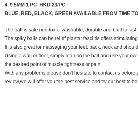
4. 9.5MM 1 PC HKD 23/PC
BLUE, RED, BLACK, GREEN AVAILABLE FROM TIME TO
The ball is safe non-toxic, washable, durable and built to las
The spiky balls can be relief plantar fasciitis offers stimulating
It is also great for massaging your feet, back, neck and shoul
Using a wall or floor, simply lean on the ball and use your own 
the desired point of muscle tightness or pain.
With any problems,please don't hesitate to contact us before
review,we will offer you the best service and try our bes