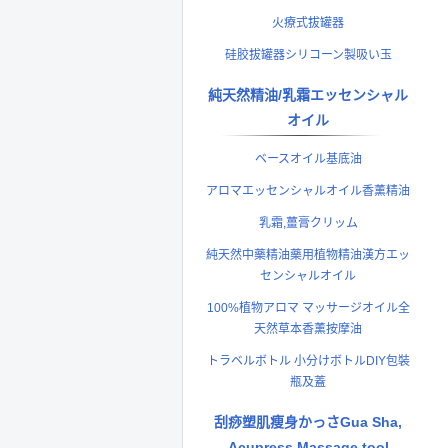
火療式拔罐器
硅胶拔罐器シリコーン製吸い玉
純天然精油/乳霜エッセンシャル
オイル
ベースオイル基底油
アロマエッセンシャルオイル香薰精油
乳霜,薑膏クリッム
純天然中藥精油藥用植物精油漢方エッ
センシャルオイル
100%植物アロマ マッサージオイル全
天然草本香薰按摩油
トラベルボトル 小分けボトルDIY包裝
瓶及蓋
刮痧塑肌瘦身かっさGua Sha,
Acupress Massage tool