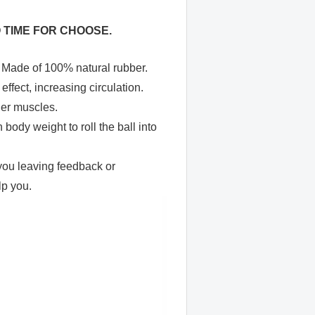
 TIME FOR CHOOSE.
t. Made of 100% natural rubber.
 effect, increasing circulation.
der muscles.
body weight to roll the ball into
 you leaving feedback or
t to help you.