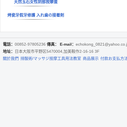
天然玉石女性阴部按摩蛋
烤瓷牙假牙修護 入れ歯の接着剤
電話：
00852-97805236
傳真：
E-mail：
echokong_0821@yahoo.co.
地址：
日本大阪市平野区5470004,加美鞍作2-16-16 3F
關於我們
排酸術/マッサジ按摩工具用法教室
商品展示
付款お支払方