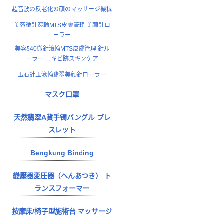
超音波の反老化の顔のマッサージ機械
美容微針滾輪MTS皮膚管理 美顔針ロ
ーラー
美容540微針滾輪MTS皮膚管理 針ル
ーラー ニキビ跡スキンケア
玉石針玉滾輪翡翠美顔針ローラー
マスク口罩
天然翡翠A貨手镯バングル ブレ
スレット
Bengkung Binding
變壓器変圧器（へんあつき） ト
ランスフォーマー
按摩床/椅子型施術台 マッサージ