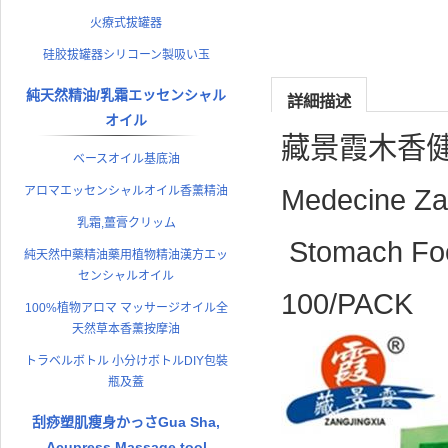
火療式拔罐器
硅胶拔罐器シリコーン製吸い玉
純天然精油/乳霜エッセンシャル
詳細描述
オイル
藏景霞木香健
ベースオイル基底油
Medecine Za
アロマエッセンシャルオイル香薰精油
乳霜,薑膏クリッム
Stomach Foo
純天然中藥精油藥用植物精油漢方エッ
センシャルオイル
100/PACK
100%植物アロマ マッサージオイル全
天然草本香薰按摩油
トラベルボトル 小分けボトルDIY包裝
瓶及蓋
刮痧塑肌瘦身かっさGua Sha,
Acupress Massage tool