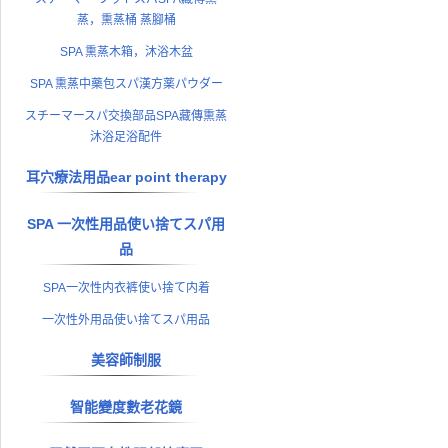
蒸，熏蒸桶 蒸腳桶
SPA 熏蒸木箱，沐浴木盆
SPA 熏蒸中藥包スパ漢方薬パウダー
スチーマースパ交換部品SPA藏傳熏蒸
沐浴足浴配件
耳穴療法用品ear point therapy
SPA 一次性用品使い捨てスパ用
品
SPA一次性内衣裤使い捨て内着
一次性外用品使い捨てスパ用品
美容師制服
智能變度數老花鏡