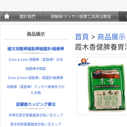
關於我們
排酸術/マッサジ按摩工具用法教室
商品展示
首頁
>
商品展示
霞木香健脾養胃
磁叉排酸棒磁能棒磁鍉針/磁療棒
Echo & Kern 排酸棒（柔筋棒）日本
排酸棒中国製
Echo & Kern 磁能棒、磁鍉針/磁療棒
排酸棒（柔筋棒）マッサジ棒保存され
た木箱
拔罐器カッピング療法
手擰式真空拔罐器真空吸い玉カップ
真空吸取拔罐器真空吸い玉カップ