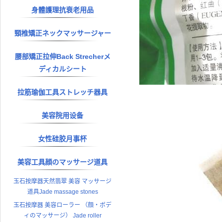
身體護理抗衰老用品
頸椎矯正ネックマッサージャー
腰部矯正拉伸Back Strecherメ
ディカルシート
拉筋瑜伽工具ストレッチ器具
美容院用设备
女性硅胶月事杯
美容工具顔のマッサージ道具
玉石按摩器天然翡翠 美容 マッサージ
道具Jade massage stones
玉石按摩器 美容ローラー （顔・ボデ
ィのマッサージ） Jade roller