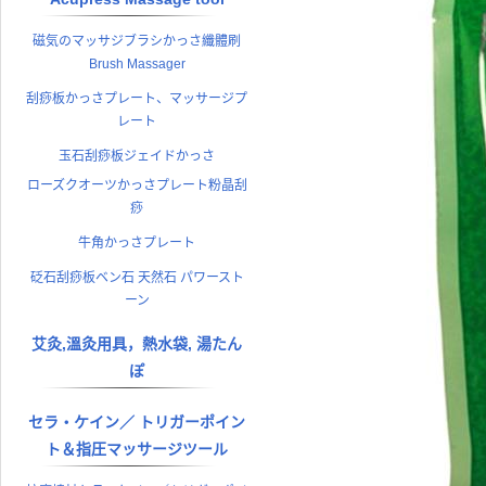
磁気のマッサジブラシかっさ纖體刷
Brush Massager
刮痧板かっさプレート、マッサージプ
レート
玉石刮痧板ジェイドかっさ
ローズクオーツかっさプレート粉晶刮
痧
牛角かっさプレート
砭石刮痧板ベン石 天然石 パワースト
ーン
艾灸,溫灸用具，熱水袋, 湯たん
ぽ
セラ・ケイン／ トリガーポイン
ト＆指圧マッサージツール