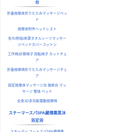
台
折叠按摩床折りたたみマッサージベッ
ド
按摩床附件ヘッドレスト
毛巾/熱毯/床罩タオルシーツマッサー
ジベッドカバーコットン
工作椅/診察椅子 回転椅子 カットチェ
ア
折叠按摩椅折りたたみマッサージチェ
ア
固定按摩床マッサージ台 施術台 マッ
サージ 整体 ベッド
全身3D多功能電動按摩椅
スチーマースパSPA藏傳熏蒸沐
浴足浴
スチーマー フットスパSPA藏傳熏