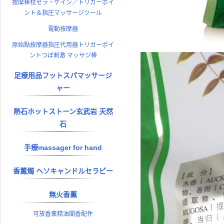
按摩棒杖セラ・ケイン／トリガーポイ
ント＆指圧マッサージツール
電動按摩器
原始點按摩器指圧代用器トリガーポイ
ントつぼ刺激 マッサジ棒
足療用品フットスパマッサージ
ャー
熱石ホットストーン玄武岩 天然
石
手療massager for hand
香薰燭 ヘソキャンドルセラビー
無火香薰
可放香薰精油聞香配件