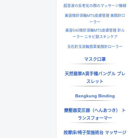
超音波の反老化の顔のマッサージ機械
美容微針滾輪MTS皮膚管理 美顔針ロ
ーラー
美容540微針滾輪MTS皮膚管理 針ル
ーラー ニキビ跡スキンケア
玉石針玉滾輪翡翠美顔針ローラー
マスク口罩
天然翡翠A貨手镯バングル ブレ
スレット
Bengkung Binding
變壓器変圧器（へんあつき） ト
ランスフォーマー
按摩床/椅子型施術台 マッサージ