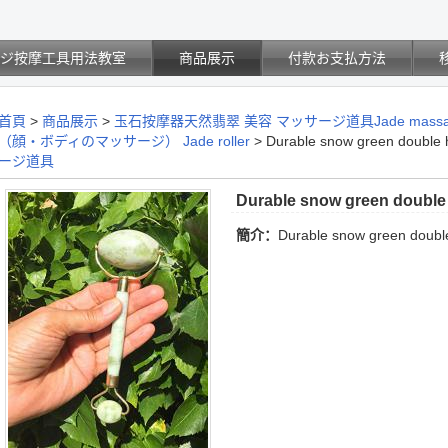
サジ按摩工具用法教室
商品展示
付款お支払方法
首頁
>
商品展示
>
玉石按摩器天然翡翠 美容 マッサージ道具Jade massage
（顔・ボディのマッサージ） Jade roller
>
Durable snow green double h
ージ道具
Durable snow green double 
簡介：
Durable snow green double