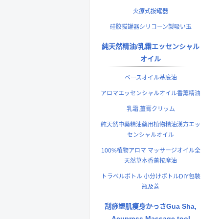
火療式拔罐器
硅胶拔罐器シリコーン製吸い玉
純天然精油/乳霜エッセンシャル
オイル
ベースオイル基底油
アロマエッセンシャルオイル香薰精油
乳霜,薑膏クリッム
純天然中藥精油藥用植物精油漢方エッ
センシャルオイル
100%植物アロマ マッサージオイル全
天然草本香薰按摩油
トラベルボトル 小分けボトルDIY包裝
瓶及蓋
刮痧塑肌瘦身かっさGua Sha,
Acupress Massage tool