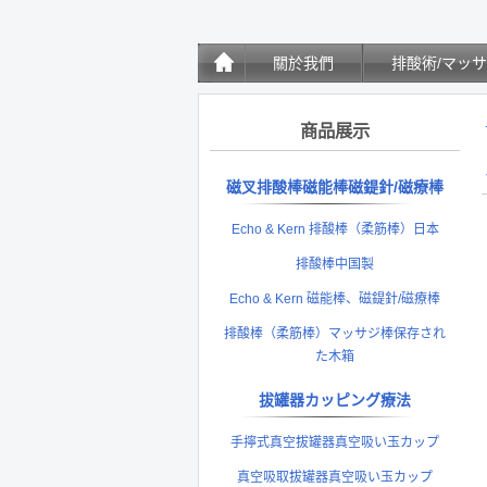
關於我們
排酸術/マッ
商品展示
磁叉排酸棒磁能棒磁鍉針/磁療棒
Echo & Kern 排酸棒（柔筋棒）日本
排酸棒中国製
Echo & Kern 磁能棒、磁鍉針/磁療棒
排酸棒（柔筋棒）マッサジ棒保存され
た木箱
拔罐器カッピング療法
手擰式真空拔罐器真空吸い玉カップ
真空吸取拔罐器真空吸い玉カップ