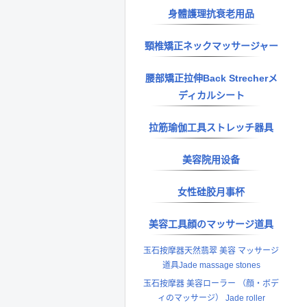
身體護理抗衰老用品
頸椎矯正ネックマッサージャー
腰部矯正拉伸Back Strecherメ
ディカルシート
拉筋瑜伽工具ストレッチ器具
美容院用设备
女性硅胶月事杯
美容工具顔のマッサージ道具
玉石按摩器天然翡翠 美容 マッサージ
道具Jade massage stones
玉石按摩器 美容ローラー （顔・ボデ
ィのマッサージ） Jade roller