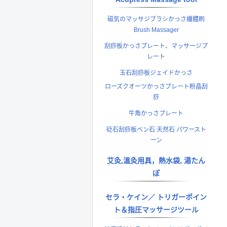
磁気のマッサジブラシかっさ纖體刷
Brush Massager
刮痧板かっさプレート、マッサージプ
レート
玉石刮痧板ジェイドかっさ
ローズクオーツかっさプレート粉晶刮
痧
牛角かっさプレート
砭石刮痧板ベン石 天然石 パワースト
ーン
艾灸,溫灸用具，熱水袋, 湯たん
ぽ
セラ・ケイン／ トリガーポイン
ト＆指圧マッサージツール