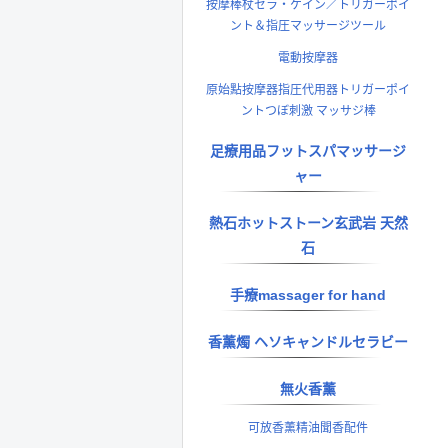
按摩棒杖セラ・ケイン／トリガーポイ
ント＆指圧マッサージツール
電動按摩器
原始點按摩器指圧代用器トリガーポイ
ントつぼ刺激 マッサジ棒
足療用品フットスパマッサージ
ャー
熱石ホットストーン玄武岩 天然
石
手療massager for hand
香薰燭 ヘソキャンドルセラビー
無火香薰
可放香薰精油聞香配件