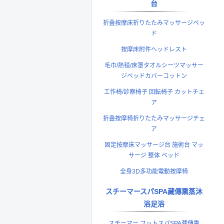
台
折叠按摩床折りたたみマッサージベッ
ド
按摩床附件ヘッドレスト
毛巾/熱毯/床罩タオルシーツマッサー
ジベッドカバーコットン
工作椅/診察椅子 回転椅子 カットチェ
ア
折叠按摩椅折りたたみマッサージチェ
ア
固定按摩床マッサージ台 施術台 マッ
サージ 整体 ベッド
全身3D多功能電動按摩椅
スチーマースパSPA藏傳熏蒸沐
浴足浴
スチーマー フットスパSPA藏傳熏