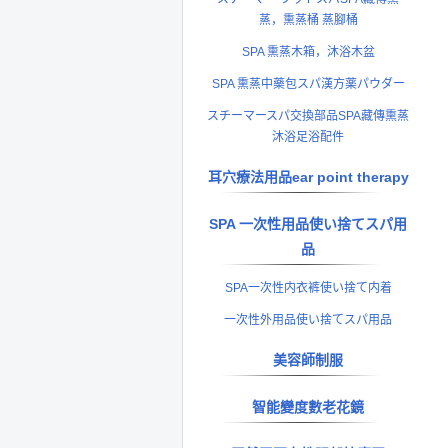
蒸，熏蒸桶 蒸腳桶
SPA 熏蒸木箱，沐浴木盆
SPA 熏蒸中藥包スパ漢方薬パウダー
スチーマースパ交換部品SPA藏傳熏蒸
沐浴足浴配件
耳穴療法用品ear point therapy
SPA 一次性用品使い捨てスパ用
品
SPA一次性内衣裤使い捨て内着
一次性外用品使い捨てスパ用品
美容師制服
智能變度數老花鏡