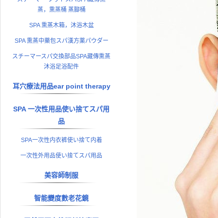
蒸，熏蒸桶 蒸腳桶
SPA 熏蒸木箱，沐浴木盆
SPA 熏蒸中藥包スパ漢方薬パウダー
スチーマースパ交換部品SPA藏傳熏蒸
沐浴足浴配件
耳穴療法用品ear point therapy
SPA 一次性用品使い捨てスパ用
品
SPA一次性内衣裤使い捨て内着
一次性外用品使い捨てスパ用品
美容師制服
智能變度數老花鏡