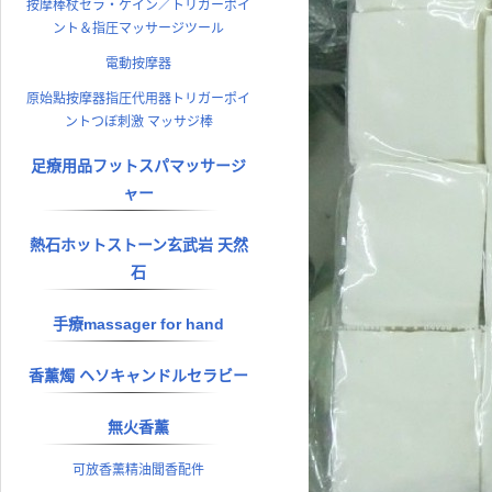
按摩棒杖セラ・ケイン／トリガーポイ
ント＆指圧マッサージツール
電動按摩器
原始點按摩器指圧代用器トリガーポイ
ントつぼ刺激 マッサジ棒
足療用品フットスパマッサージ
ャー
熱石ホットストーン玄武岩 天然
石
手療massager for hand
香薰燭 ヘソキャンドルセラビー
無火香薰
可放香薰精油聞香配件