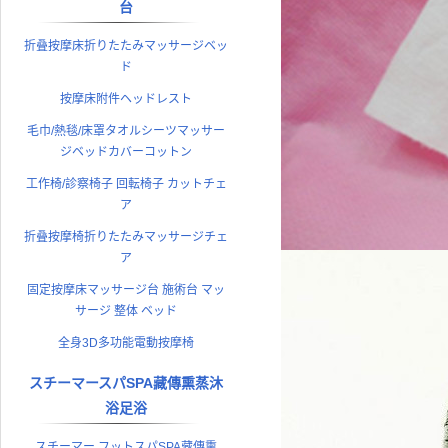
台
折叠按摩床折りたたみマッサージベッ
ド
按摩床附件ヘッドレスト
毛巾/熱毯/床罩タオルシーツマッサー
ジベッドカバーコットン
工作椅/診察椅子 回転椅子 カットチェ
ア
折叠按摩椅折りたたみマッサージチェ
ア
固定按摩床マッサージ台 施術台 マッ
サージ 整体 ベッド
全身3D多功能電動按摩椅
スチーマースパSPA藏傳熏蒸沐
浴足浴
スチーマー フットスパSPA藏傳熏