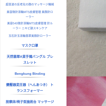
超音波の反老化の顔のマッサージ機械
美容微針滾輪MTS皮膚管理 美顔針ロ
ーラー
美容540微針滾輪MTS皮膚管理 針ル
ーラー ニキビ跡スキンケア
玉石針玉滾輪翡翠美顔針ローラー
マスク口罩
天然翡翠A貨手镯バングル ブレ
スレット
Bengkung Binding
變壓器変圧器（へんあつき） ト
ランスフォーマー
按摩床/椅子型施術台 マッサージ