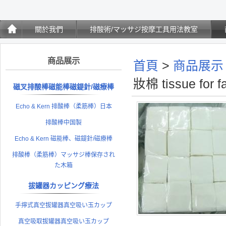
關於我們
排酸術/マッサジ按摩工具用法教室
商品展示
首頁
>
商品展示
妝棉 tissue for fa
磁叉排酸棒磁能棒磁鍉針/磁療棒
Echo & Kern 排酸棒（柔筋棒）日本
排酸棒中国製
Echo & Kern 磁能棒、磁鍉針/磁療棒
排酸棒（柔筋棒）マッサジ棒保存され
た木箱
拔罐器カッピング療法
手擰式真空拔罐器真空吸い玉カップ
真空吸取拔罐器真空吸い玉カップ