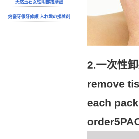
天然玉石女性阴部按摩蛋
烤瓷牙假牙修護 入れ歯の接着剤
2.一次性卸
remove ti
each pac
order5PA