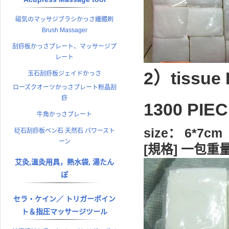
磁気のマッサジブラシかっさ纖體刷
Brush Massager
刮痧板かっさプレート、マッサージプ
レート
2）tissue
玉石刮痧板ジェイドかっさ
ローズクオーツかっさプレート粉晶刮
痧
1300 PIE
牛角かっさプレート
size： 6*7cm
砭石刮痧板ベン石 天然石 パワースト
ーン
[規格] 一包重
艾灸,溫灸用具，熱水袋, 湯たん
ぽ
セラ・ケイン／ トリガーポイン
ト＆指圧マッサージツール