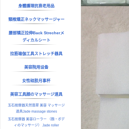
身體護理抗衰老用品
頸椎矯正ネックマッサージャー
腰部矯正拉伸Back Strecherメ
ディカルシート
拉筋瑜伽工具ストレッチ器具
美容院用设备
女性硅胶月事杯
美容工具顔のマッサージ道具
玉石按摩器天然翡翠 美容 マッサージ
道具Jade massage stones
玉石按摩器 美容ローラー （顔・ボデ
ィのマッサージ） Jade roller