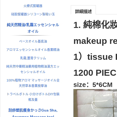
火療式拔罐器
詳細描述
硅胶拔罐器シリコーン製吸い玉
1. 純棉化妝
純天然精油/乳霜エッセンシャル
オイル
makeup r
ベースオイル基底油
アロマエッセンシャルオイル香薰精油
1）tissue
乳霜,薑膏クリッム
純天然中藥精油藥用植物精油漢方エッ
1200 PIE
センシャルオイル
100%植物アロマ マッサージオイル全
size：5*6CM
天然草本香薰按摩油
トラベルボトル 小分けボトルDIY包裝
瓶及蓋
刮痧塑肌瘦身かっさGua Sha,
Acupress Massage tool